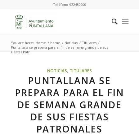
Teléfono 922430000
You are here:
Home
/
home
/
Noticias
/
Titulares
/
Puntallana se prepara para el fin de semana grande de sus
Fiestas Patr...
NOTICIAS
,
TITULARES
PUNTALLANA SE
PREPARA PARA EL FIN
DE SEMANA GRANDE
DE SUS FIESTAS
PATRONALES