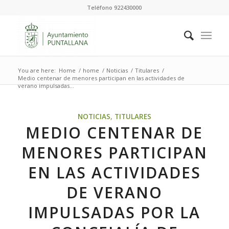
Teléfono 922430000
You are here:
Home
/
home
/
Noticias
/
Titulares
/
Medio centenar de menores participan en las actividades de
verano impulsadas...
NOTICIAS
,
TITULARES
MEDIO CENTENAR DE
MENORES PARTICIPAN
EN LAS ACTIVIDADES
DE VERANO
IMPULSADAS POR LA