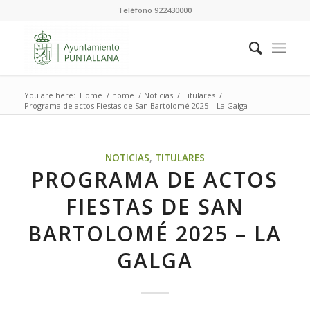
Teléfono 922430000
You are here:
Home
/
home
/
Noticias
/
Titulares
/
Programa de actos Fiestas de San Bartolomé 2025 – La Galga
NOTICIAS
,
TITULARES
PROGRAMA DE ACTOS
FIESTAS DE SAN
BARTOLOMÉ 2025 – LA
GALGA