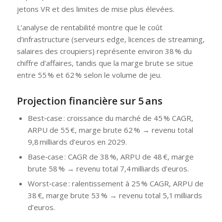
jetons VR et des limites de mise plus élevées.
L’analyse de rentabilité montre que le coût
d’infrastructure (serveurs edge, licences de streaming,
salaires des croupiers) représente environ 38 % du
chiffre d’affaires, tandis que la marge brute se situe
entre 55 % et 62 % selon le volume de jeu.
Projection financière sur 5 ans
Best‑case : croissance du marché de 45 % CAGR,
ARPU de 55 €, marge brute 62 % → revenu total
9,8 milliards d’euros en 2029.
Base‑case : CAGR de 38 %, ARPU de 48 €, marge
brute 58 % → revenu total 7,4 milliards d’euros.
Worst‑case : ralentissement à 25 % CAGR, ARPU de
38 €, marge brute 53 % → revenu total 5,1 milliards
d’euros.