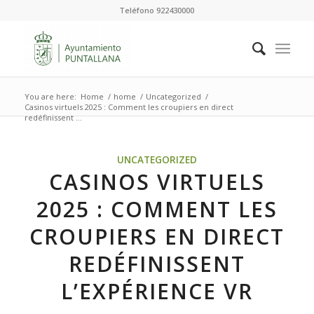
Teléfono 922430000
You are here:
Home
/
home
/
Uncategorized
/
Casinos virtuels 2025 : Comment les croupiers en direct
redéfinissent ...
UNCATEGORIZED
CASINOS VIRTUELS
2025 : COMMENT LES
CROUPIERS EN DIRECT
REDÉFINISSENT
L’EXPÉRIENCE VR