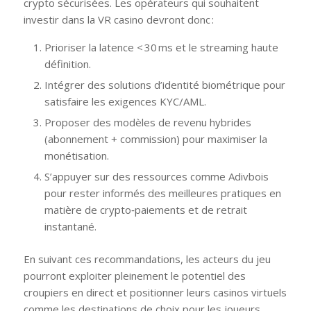
crypto sécurisées. Les opérateurs qui souhaitent
investir dans la VR casino devront donc :
Prioriser la latence < 30 ms et le streaming haute
définition.
Intégrer des solutions d’identité biométrique pour
satisfaire les exigences KYC/AML.
Proposer des modèles de revenu hybrides
(abonnement + commission) pour maximiser la
monétisation.
S’appuyer sur des ressources comme Adivbois
pour rester informés des meilleures pratiques en
matière de crypto‑paiements et de retrait
instantané.
En suivant ces recommandations, les acteurs du jeu
pourront exploiter pleinement le potentiel des
croupiers en direct et positionner leurs casinos virtuels
comme les destinations de choix pour les joueurs