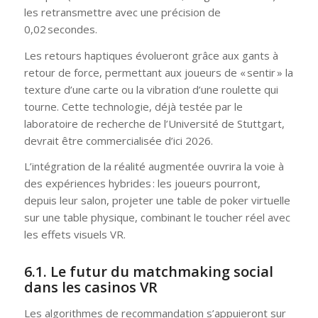
les retransmettre avec une précision de
0,02 secondes.
Les retours haptiques évolueront grâce aux gants à
retour de force, permettant aux joueurs de « sentir » la
texture d’une carte ou la vibration d’une roulette qui
tourne. Cette technologie, déjà testée par le
laboratoire de recherche de l’Université de Stuttgart,
devrait être commercialisée d’ici 2026.
L’intégration de la réalité augmentée ouvrira la voie à
des expériences hybrides : les joueurs pourront,
depuis leur salon, projeter une table de poker virtuelle
sur une table physique, combinant le toucher réel avec
les effets visuels VR.
6.1. Le futur du matchmaking social
dans les casinos VR
Les algorithmes de recommandation s’appuieront sur