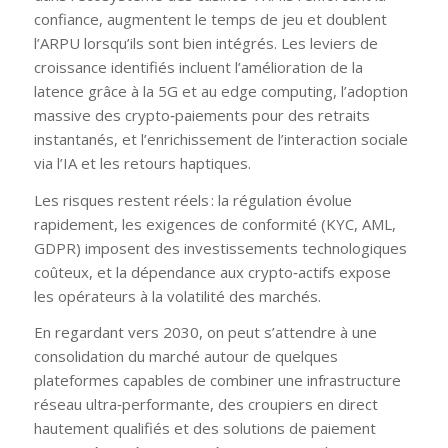
confiance, augmentent le temps de jeu et doublent
l’ARPU lorsqu’ils sont bien intégrés. Les leviers de
croissance identifiés incluent l’amélioration de la
latence grâce à la 5G et au edge computing, l’adoption
massive des crypto‑paiements pour des retraits
instantanés, et l’enrichissement de l’interaction sociale
via l’IA et les retours haptiques.
Les risques restent réels : la régulation évolue
rapidement, les exigences de conformité (KYC, AML,
GDPR) imposent des investissements technologiques
coûteux, et la dépendance aux crypto‑actifs expose
les opérateurs à la volatilité des marchés.
En regardant vers 2030, on peut s’attendre à une
consolidation du marché autour de quelques
plateformes capables de combiner une infrastructure
réseau ultra‑performante, des croupiers en direct
hautement qualifiés et des solutions de paiement