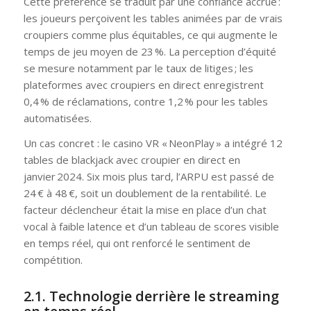
Cette préférence se traduit par une confiance accrue :
les joueurs perçoivent les tables animées par de vrais
croupiers comme plus équitables, ce qui augmente le
temps de jeu moyen de 23 %. La perception d’équité
se mesure notamment par le taux de litiges ; les
plateformes avec croupiers en direct enregistrent
0,4 % de réclamations, contre 1,2 % pour les tables
automatisées.
Un cas concret : le casino VR « NeonPlay » a intégré 12
tables de blackjack avec croupier en direct en
janvier 2024. Six mois plus tard, l’ARPU est passé de
24 € à 48 €, soit un doublement de la rentabilité. Le
facteur déclencheur était la mise en place d’un chat
vocal à faible latence et d’un tableau de scores visible
en temps réel, qui ont renforcé le sentiment de
compétition.
2.1. Technologie derrière le streaming