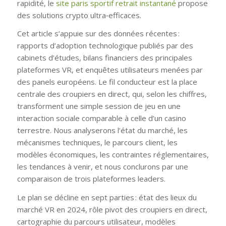
rapidité, le
site paris sportif retrait instantané
propose
des solutions crypto ultra‑efficaces.
Cet article s’appuie sur des données récentes :
rapports d’adoption technologique publiés par des
cabinets d’études, bilans financiers des principales
plateformes VR, et enquêtes utilisateurs menées par
des panels européens. Le fil conducteur est la place
centrale des croupiers en direct, qui, selon les chiffres,
transforment une simple session de jeu en une
interaction sociale comparable à celle d’un casino
terrestre. Nous analyserons l’état du marché, les
mécanismes techniques, le parcours client, les
modèles économiques, les contraintes réglementaires,
les tendances à venir, et nous conclurons par une
comparaison de trois plateformes leaders.
Le plan se décline en sept parties : état des lieux du
marché VR en 2024, rôle pivot des croupiers en direct,
cartographie du parcours utilisateur, modèles