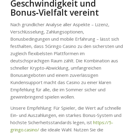
Geschwindigkeit und
Bonus‑Vielfalt vereint
Nach gründlicher Analyse aller Aspekte – Lizenz,
Verschlüsselung, Zahlungsoptionen,
Bonusbedingungen und mobile Erfahrung – lässt sich
festhalten, dass 5Gringo Casino zu den sichersten und
zugleich flexibelsten Plattformen im
deutschsprachigen Raum zählt. Die Kombination aus
schneller Krypto‑Abwicklung, umfangreichen
Bonusangeboten und einem zuverlässigen
Kundensupport macht das Casino zu einer klaren
Empfehlung für alle, die im Sommer sicher und
gewinnbringend spielen wollen.
Unsere Empfehlung: Für Spieler, die Wert auf schnelle
Ein‑ und Auszahlungen, ein starkes Bonus‑System und
höchste Sicherheitsstandards legen, ist
https://5-
gringo.casino/
die ideale Wahl. Nutzen Sie die