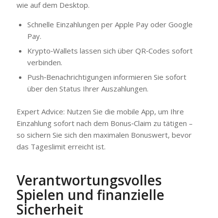
wie auf dem Desktop.
Schnelle Einzahlungen per Apple Pay oder Google
Pay.
Krypto‑Wallets lassen sich über QR‑Codes sofort
verbinden.
Push‑Benachrichtigungen informieren Sie sofort
über den Status Ihrer Auszahlungen.
Expert Advice: Nutzen Sie die mobile App, um Ihre
Einzahlung sofort nach dem Bonus‑Claim zu tätigen –
so sichern Sie sich den maximalen Bonuswert, bevor
das Tageslimit erreicht ist.
Verantwortungsvolles
Spielen und finanzielle
Sicherheit