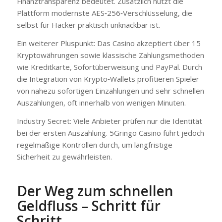
Finanztransparenz bedeutet. Zusätzlich nutzt die
Plattform modernste AES‑256‑Verschlüsselung, die
selbst für Hacker praktisch unknackbar ist.
Ein weiterer Pluspunkt: Das Casino akzeptiert über 15
Kryptowährungen sowie klassische Zahlungsmethoden
wie Kreditkarte, Sofortüberweisung und PayPal. Durch
die Integration von Krypto‑Wallets profitieren Spieler
von nahezu sofortigen Einzahlungen und sehr schnellen
Auszahlungen, oft innerhalb von wenigen Minuten.
Industry Secret: Viele Anbieter prüfen nur die Identität
bei der ersten Auszahlung. 5Gringo Casino führt jedoch
regelmäßige Kontrollen durch, um langfristige
Sicherheit zu gewährleisten.
Der Weg zum schnellen
Geldfluss – Schritt für
Schritt