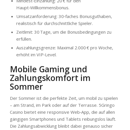
Mindest‑Einzahlung: 20 € für den
Haupt‑Willkommensbonus.
Umsatzanforderung: 30‑faches Bonusguthaben,
realistisch für durchschnittliche Spieler.
Zeitlimit: 30 Tage, um die Bonusbedingungen zu
erfüllen.
Auszahlungsgrenze: Maximal 2.000 € pro Woche,
erhöht im VIP‑Level.
Mobile Gaming und
Zahlungs­komfort im
Sommer
Der Sommer ist die perfekte Zeit, um mobil zu spielen
– am Strand, im Park oder auf der Terrasse. 5Gringo
Casino bietet eine responsive Web‑App, die auf allen
gängigen Smartphones und Tablets reibungslos läuft.
Die Zahlungsabwicklung bleibt dabei genauso sicher