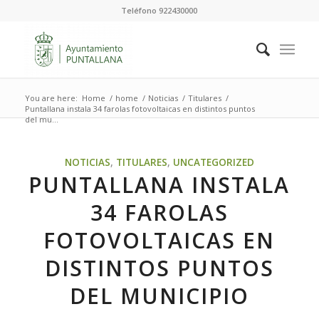
Teléfono 922430000
You are here:
Home
/
home
/
Noticias
/
Titulares
/
Puntallana instala 34 farolas fotovoltaicas en distintos puntos
del mu...
NOTICIAS
,
TITULARES
,
UNCATEGORIZED
PUNTALLANA INSTALA
34 FAROLAS
FOTOVOLTAICAS EN
DISTINTOS PUNTOS
DEL MUNICIPIO