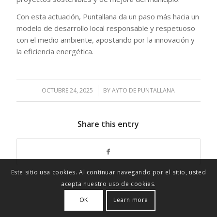
Con esta actuación, Puntallana da un paso más hacia un
modelo de desarrollo local responsable y respetuoso
con el medio ambiente, apostando por la innovación y
la eficiencia energética.
OCTUBRE 24, 2025
/
BY
AYTO DE PUNTALLANA
Share this entry
Este sitio usa cookies. Al continuar navegando por el sitio, usted
acepta nuestro uso de cookies.
OK
Learn more