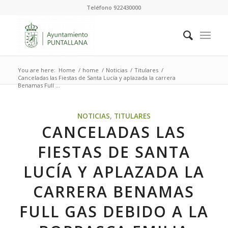
Teléfono 922430000
You are here:
Home
/
home
/
Noticias
/
Titulares
/
Canceladas las Fiestas de Santa Lucía y aplazada la carrera
Benamas Full ...
NOTICIAS
,
TITULARES
CANCELADAS LAS
FIESTAS DE SANTA
LUCÍA Y APLAZADA LA
CARRERA BENAMAS
FULL GAS DEBIDO A LA