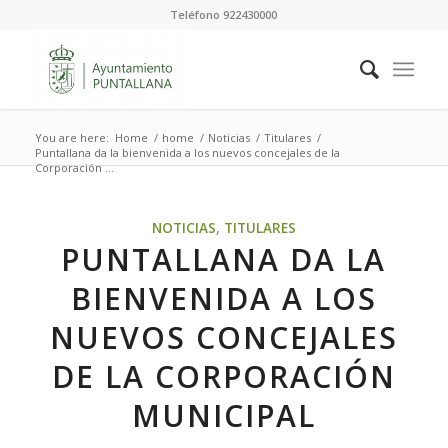
Teléfono 922430000
You are here:
Home
/
home
/
Noticias
/
Titulares
/
Puntallana da la bienvenida a los nuevos concejales de la
Corporación ...
NOTICIAS
,
TITULARES
PUNTALLANA DA LA
BIENVENIDA A LOS
NUEVOS CONCEJALES
DE LA CORPORACIÓN
MUNICIPAL