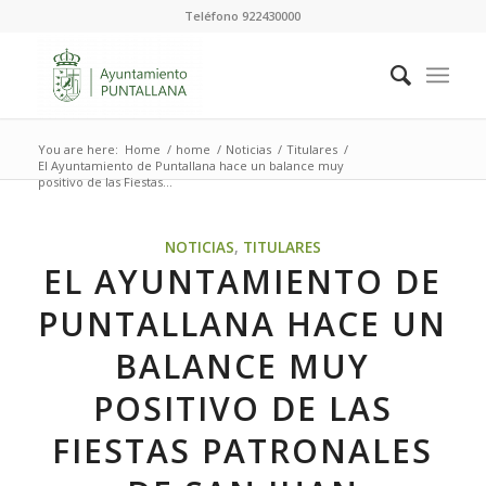
Teléfono 922430000
You are here:
Home
/
home
/
Noticias
/
Titulares
/
El Ayuntamiento de Puntallana hace un balance muy
positivo de las Fiestas...
NOTICIAS
,
TITULARES
EL AYUNTAMIENTO DE
PUNTALLANA HACE UN
BALANCE MUY
POSITIVO DE LAS
FIESTAS PATRONALES