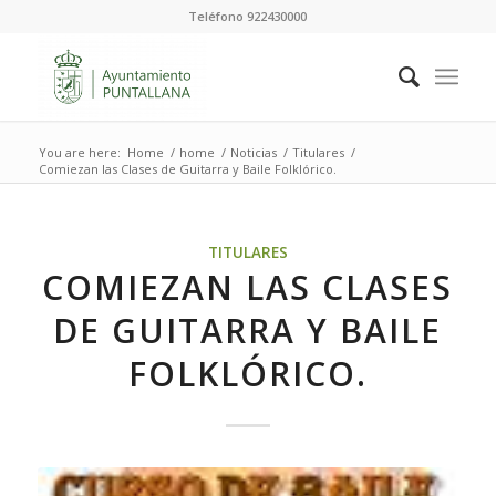
Teléfono 922430000
You are here:
Home
/
home
/
Noticias
/
Titulares
/
Comiezan las Clases de Guitarra y Baile Folklórico.
TITULARES
COMIEZAN LAS CLASES
DE GUITARRA Y BAILE
FOLKLÓRICO.