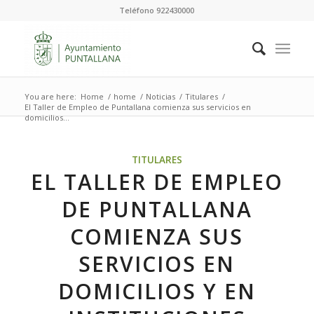
Teléfono 922430000
You are here:
Home
/
home
/
Noticias
/
Titulares
/
El Taller de Empleo de Puntallana comienza sus servicios en
domicilios...
TITULARES
EL TALLER DE EMPLEO
DE PUNTALLANA
COMIENZA SUS
SERVICIOS EN
DOMICILIOS Y EN