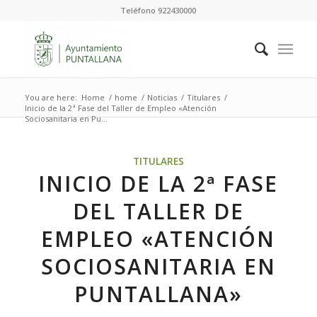
Teléfono 922430000
You are here:
Home
/
home
/
Noticias
/
Titulares
/
Inicio de la 2ª Fase del Taller de Empleo «Atención
Sociosanitaria en Pu...
TITULARES
INICIO DE LA 2ª FASE
DEL TALLER DE
EMPLEO «ATENCIÓN
SOCIOSANITARIA EN
PUNTALLANA»