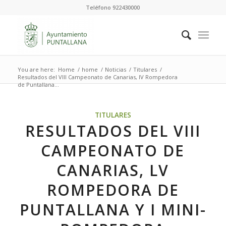
Teléfono 922430000
You are here:
Home
/
home
/
Noticias
/
Titulares
/
Resultados del VIII Campeonato de Canarias, lV Rompedora
de Puntallana...
TITULARES
RESULTADOS DEL VIII
CAMPEONATO DE
CANARIAS, LV
ROMPEDORA DE
PUNTALLANA Y I MINI-