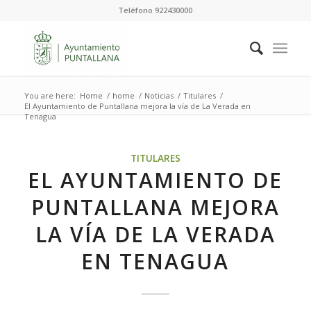
Teléfono 922430000
You are here:
Home
/
home
/
Noticias
/
Titulares
/
El Ayuntamiento de Puntallana mejora la vía de La Verada en
Tenagua
TITULARES
EL AYUNTAMIENTO DE
PUNTALLANA MEJORA
LA VÍA DE LA VERADA
EN TENAGUA