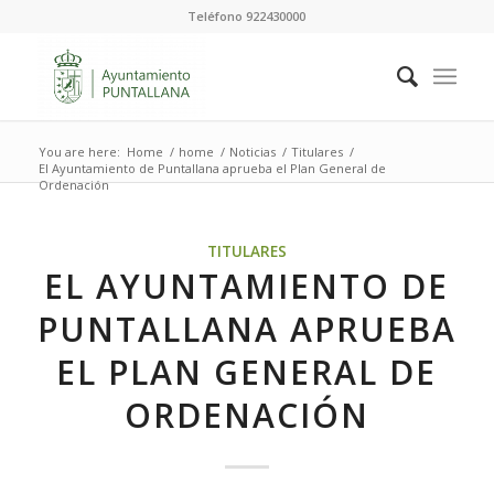
Teléfono 922430000
You are here:
Home
/
home
/
Noticias
/
Titulares
/
El Ayuntamiento de Puntallana aprueba el Plan General de
Ordenación
TITULARES
EL AYUNTAMIENTO DE
PUNTALLANA APRUEBA
EL PLAN GENERAL DE
ORDENACIÓN