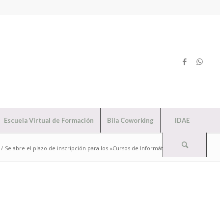
Escuela Virtual de Formación
Bila Coworking
IDAE
/
Se abre el plazo de inscripción para los «Cursos de Informática» en el ...