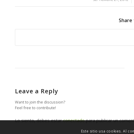
Share 
Leave a Reply
Want to join the discussion?
Feel free to contribute!
Lo siento, debes estar
conectado
para publicar un coment
Este sitio usa cookies. Al c