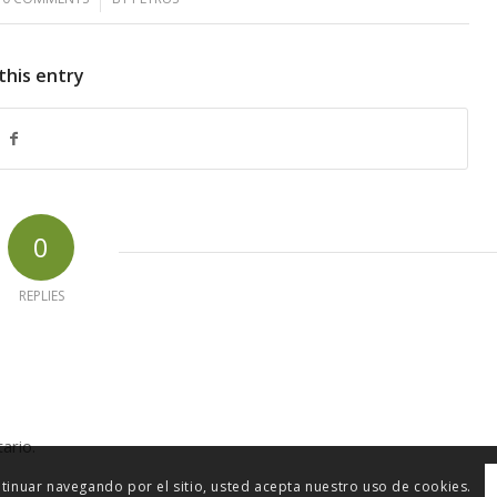
this entry
0
REPLIES
ario.
ontinuar navegando por el sitio, usted acepta nuestro uso de cookies.