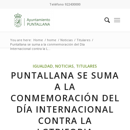
Teléfono 922430000
You are here:
Home
/
home
/
Noticias
/
Titulares
/
Puntallana se suma a la conmemoración del Día
Internacional contra la L...
IGUALDAD
,
NOTICIAS
,
TITULARES
PUNTALLANA SE SUMA
A LA
CONMEMORACIÓN DEL
DÍA INTERNACIONAL
CONTRA LA