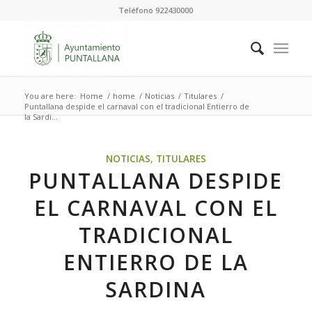
Teléfono 922430000
You are here:
Home
/
home
/
Noticias
/
Titulares
/
Puntallana despide el carnaval con el tradicional Entierro de
la Sardi...
NOTICIAS
,
TITULARES
PUNTALLANA DESPIDE
EL CARNAVAL CON EL
TRADICIONAL
ENTIERRO DE LA
SARDINA